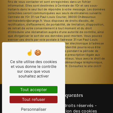
fins de vous contacter et sont enregistrées dans un fichier
informatisé. Elles sont destinées à Centrale de l'Or et ses sous-
traitants dans le seul but de répondre à votre message. Les données
collectées seront communiquées aux seuls destinataires suivants:
Centrale de l'Or 31 rue Paul-Louis Courier, 36000 Châteauroux
centraledelor@orange.fr. Vous disposez de droits d’accès, de
rectification, d’effacement, de portabilité, de limitation, d’opposition,
de retrait de votre consentement à tout moment et du droit
d’introduire une réclamation auprès d’une autorité de contrôle, ainsi
que d’organiser le sort de vos données post-mortem. Vous pouvez
exercer ces droits par voie postale à l'adresse 31 rue Paul-Louis
Courier, 36000 Châteauroux ou par courrier électronique à l'adresse
centraledelor@orange.fr. Un justificatif d'identité pourra vous être
demandé. Nous conservons vos données pendant la période de
prise de contact puis pendant la durée de prescription légale aux
fins probatoires et de gestion des contentieux. Vous avez le droit de
Ce site utilise des cookies
vous inscrire sur la liste d'opposition au démarchage téléphonique,
et vous donne le contrôle
disponible à cette adresse:
Bloctel.gouv.fr
. Consultez le site cnil.fr
pour plus d’informations sur vos droits.
sur ceux que vous
souhaitez activer
Tout accepter
Recherches fréquentes
Tout refuser
©
Vistalid
- 2026 - Tous droits réservés -
Personnaliser
Mentions légales
-
Gestion des cookies